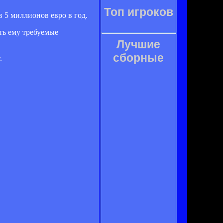
Топ игроков
 5 миллионов евро в год.
ть ему требуемые
Лучшие
сборные
.