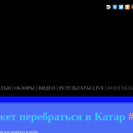
|
|
|
|
АТЬИ
ОБЗОРЫ
ВИДЕО
РЕЗУЛЬТАТЫ LIVE
КОНТАКТ
жет перебраться в Катар
#
ски нового клуба.