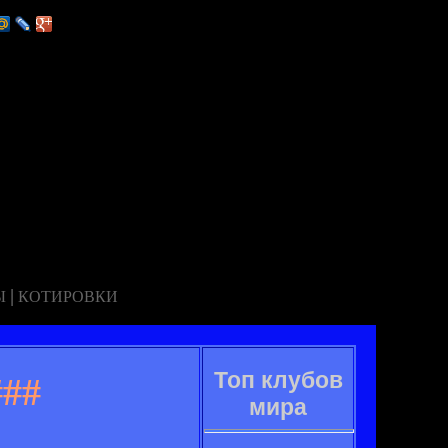
|
Ы
КОТИРОВКИ
Топ клубов
##
мира