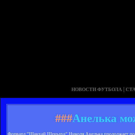
|
НОВОСТИ ФУТБОЛА
СТ
###
Анелька мо
Форвард "Шанхай Шеньхуа" Николя Анелька продолжает пои