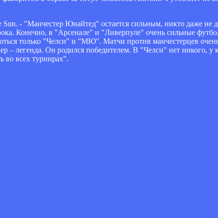
 Sun. - "Манчестер Юнайтед" остается сильным, никто даже не ду
грока. Конечно, в "Арсенале" и "Ливерпуле" очень сильные футбо
ороться только "Челси" и "МЮ". Матчи против манчестерцев оче
р – легенда. Он родился победителем. В "Челси" нет никого, у 
ь во всех турнирах".