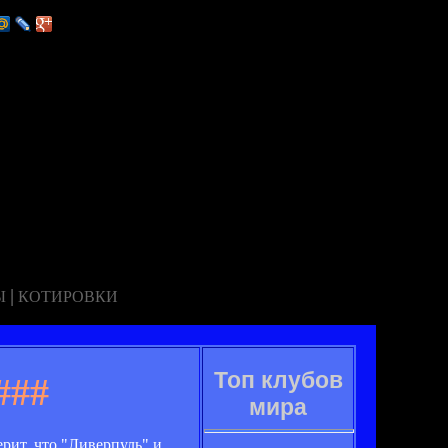
|
Ы
КОТИРОВКИ
Топ клубов
###
мира
рит, что "Ливерпуль" и