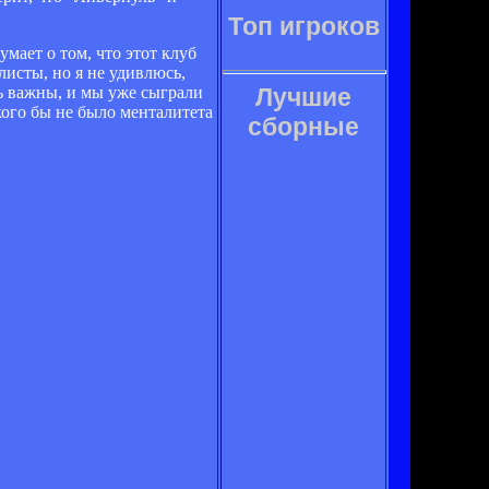
Топ игроков
мает о том, что этот клуб
листы, но я не удивлюсь,
нь важны, и мы уже сыграли
Лучшие
кого бы не было менталитета
сборные