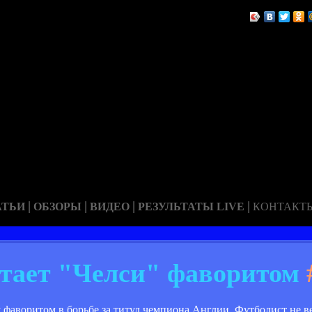
|
|
|
|
АТЬИ
ОБЗОРЫ
ВИДЕО
РЕЗУЛЬТАТЫ LIVE
КОНТАКТ
тает "Челси" фаворитом
аворитом в борьбе за титул чемпиона Англии. Футболист не ве