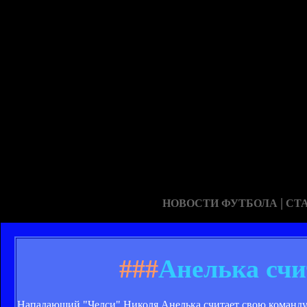
|
НОВОСТИ ФУТБОЛА
СТ
###
Анелька счи
Нападающий "Челси" Николя Анелька считает свою команду ф