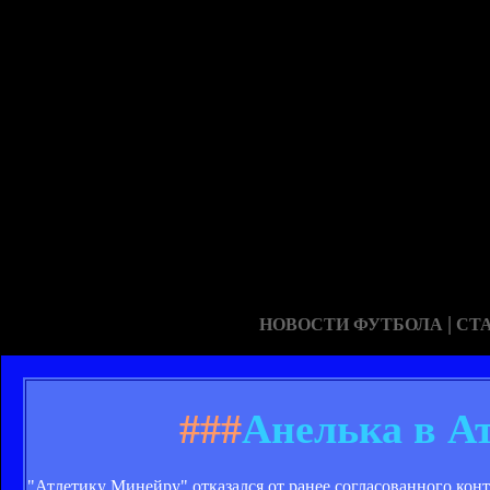
|
НОВОСТИ ФУТБОЛА
СТ
###
Анелька в А
"Атлетику Минейру" отказался от ранее согласованного конт