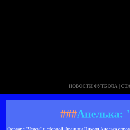
|
НОВОСТИ ФУТБОЛА
СТ
###
Анелька: 
Форвард "Челси" и сборной Франции Николя Анелька опро