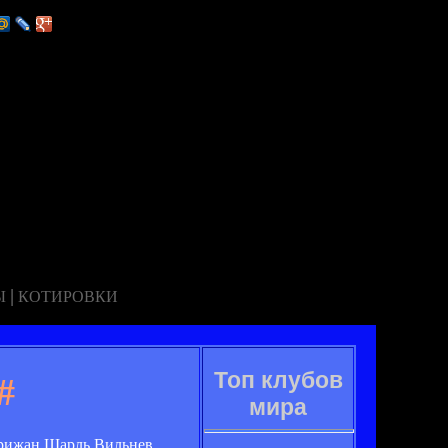
|
Ы
КОТИРОВКИ
Топ клубов
#
мира
арижан Шарль Вильнев