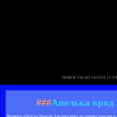
|
НОВОСТИ ФУТБОЛА
СТ
###
Анелька вряд 
Форвард «Челси» Николя Анелька вряд ли примет участие в