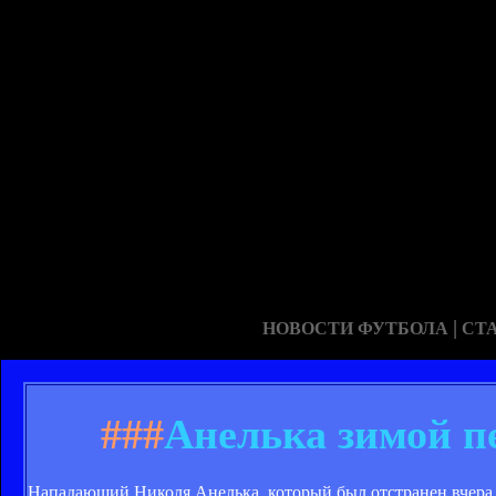
|
НОВОСТИ ФУТБОЛА
СТ
###
Анелька зимой п
Нападающий Николя Анелька, который был отстранен вчера о