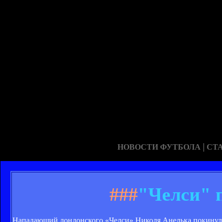
|
НОВОСТИ ФУТБОЛА
СТ
###
"Челси" 
Нападающий лондонского «Челси» Николя Анелька покинул 