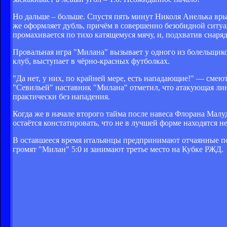
Но дальше – больше. Спустя пять минут Николя Анелька вры
же оформляет дубль, причём в совершенно безобидной ситуа
промахивается по тихо катящемуся мячу, и, подхватив снаря
Провальная игра "Милана" вызывает у одного из болельщико
клуб, выступает в чёрно-красных футболках.
"Да нет, у них, по крайней мере, есть нападающие!" — сме
"Севильей" наставник "Милана" отметил, что атакующая лин
практически без нападения.
Когда же в начале второго тайма после навеса Флорана Малу
остаётся констатировать, что не в лучшей форме находятся 
В оставшееся время итальянцы предпринимают отчаянные по
громят "Милан" 5:0 и занимают третье место на Кубке РЖД.