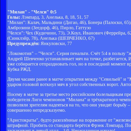
"Милан" - "Челси" 0:5
Голы:
Лэмпард, 3, Анелька, 8, 18, 51, 57
"Милан": Калач, Мальдини (Дигао, 46), Бонера (Палоски, 65
Амброзини (Зеедорф, 46), Пирло, Гаттузо
"Челси": Чех (Кудичини, 73), Э.Коул, Иванович (Феррейра, 6
(Синклэйр, 78), Анелька (ШЕВЧЕНКО, 67)
Предупреждён:
Янкуловски, 77
"Локомотив" – "Челси". Серия пенальти. Счёт 5:4 в пользу 
Андрей Шевченко устанавливает мяч на точке, разбегается, 
уже собирается отпраздновать гол, но в последний момент в
Кубка РЖД.
Двумя часами ранее в матче открытия между "Севильей" и 
ударом головой воткнул мяч в угол собственных ворот. Авто
Посему в матче за третье место российским болельщикам пр
победителя Лиги чемпионов "Милана" и трёхкратного чемпи
позволяли зрителям надеяться на то, что они увидят борьбу
совершенно непредсказуемо.
"Аристократы", будто разозлённые на поражение от "железно
штрафной. Пробить со стандарта берётся Фрэнк Лэмпард. Пол
заскакивает в левый угол – 1:0. Неожиданное начало!