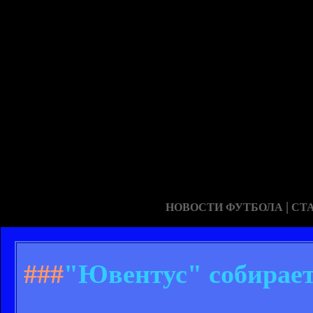
|
НОВОСТИ ФУТБОЛА
СТ
###
"Ювентус" собирает