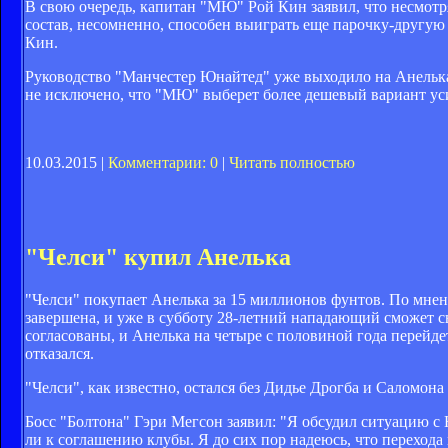
В свою очередь, капитан "МЮ" Рой Кин заявил, что несмот
состав, несомненно, способен выиграть еще парочку-другую
Кин.
Руководство "Манчестер Юнайтед" уже выходило на Анелька 
не исключено, что "МЮ" выберет более дешевый вариант ус
10.03.2015 |
Комментарии: 0
|
Читать полностью
"Челси" купил Анелька
"Челси" покупает Анелька за 15 миллионов фунтов. По мнен
завершена, и уже в субботу 28-летний нападающий сможет сы
согласованы, и Анелька на четыре с половиной года перейде
отказался.
"Челси", как известно, остался без Дидье Дрогба и Саломон
Босс "Болтона" Гэри Мегсон заявил: "Я обсудил ситуацию с 
ли к соглашению клубы. Я до сих пор надеюсь, что перехода н